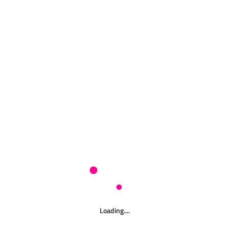
Servizi Online Comune di
Gambettola
Portale eCivis per i servizi digitali
del Comune di Gambettola.
Notizie
Moduli
Accedi
Loading....